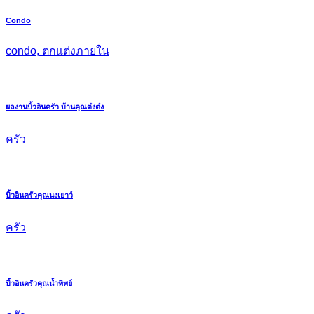
Condo
condo, ตกแต่งภายใน
ผลงานบิ้วอินครัว บ้านคุณต๋งต๋ง
ครัว
บิ้วอินครัวคุณนงเยาว์
ครัว
บิ้วอินครัวคุณน้ำทิพย์