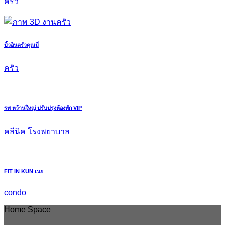
ครัว
บิ้วอินครัวคุณมี่
ครัว
รพ หว้านใหญ่ ปรับปรุงห้องพัก VIP
คลีนิค โรงพยาบาล
FIT IN KUN เนย
condo
Home Space