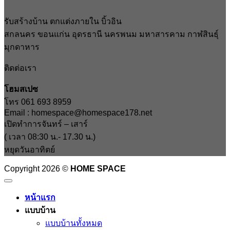
รับสร้างบ้าน ตกแต่งภายใน บิ้วอิน
สกลนคร ขอนแก่น อุดรธานี นครพนม มหาสารคาม กาฬสินธุ์
มุกดาหาร
ติดต่อเรา
โฮมสเปซ
โทร 061 693 8959
Email : homespace@homespace178.net
เปิดทำการจันทร์ – เสาร์
( เวลา 08:30 น.- 17.30 น.)
หยุดวันอาทิตย์
Copyright 2026 ©
HOME SPACE
หน้าแรก
แบบบ้าน
แบบบ้านทั้งหมด