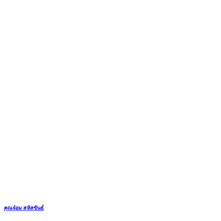
คุณจ๋อม สหัสขันธ์