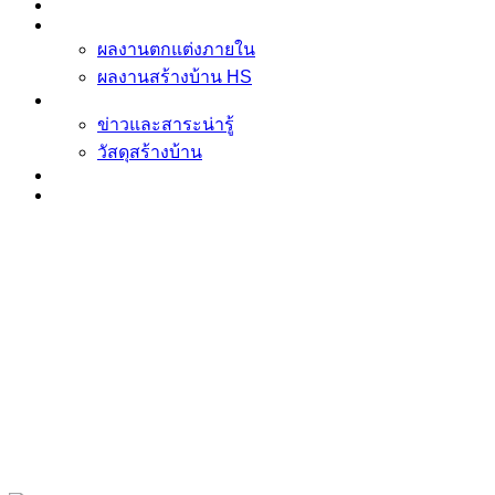
ข้อมูล ตกแต่งภายใน บิ้วอิน
ผลงาน
ผลงานตกแต่งภายใน
ผลงานสร้างบ้าน HS
ข่าวและสาระน่ารู้
ข่าวและสาระน่ารู้
วัสดุสร้างบ้าน
รู้จัก Homespace178
ติดต่อเรา