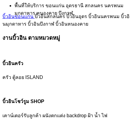
พื้นที่ให้บริการ ขอนแก่น อุดรธานี สกลนคร นครพนม
มุกดาหาร หนองคาย บึงกาฬ
บิ้วอินขอนแก่น
บิ้วอินสกลนคร
บิ้วอินอุดร
บิ้วอินนครพนม
บิ้วอิ
นมุกดาหาร
บิ้วอินบึงกาฬ
บิ้วอินหนองคาย
งานบิ้วอิน ตามหมวดหมู่
บิ้วอินครัว
ครัว ตู้ลอย ISLAND
บิ้วอินโชว์รูม SHOP
เคาน์เตอร์รับลูกค้า ผนังตกแต่ง backdrop ฝ้า น้ำ ไฟ