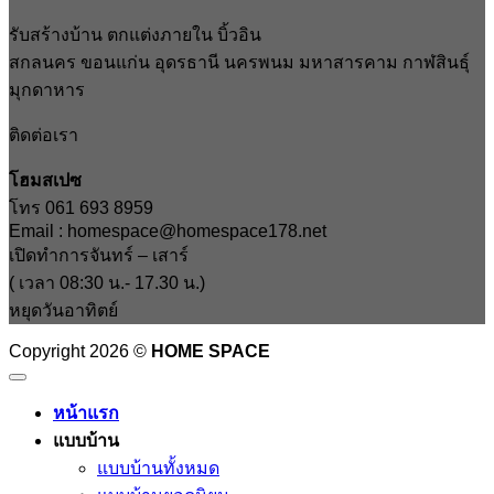
รับสร้างบ้าน ตกแต่งภายใน บิ้วอิน
สกลนคร ขอนแก่น อุดรธานี นครพนม มหาสารคาม กาฬสินธุ์
มุกดาหาร
ติดต่อเรา
โฮมสเปซ
โทร 061 693 8959
Email : homespace@homespace178.net
เปิดทำการจันทร์ – เสาร์
( เวลา 08:30 น.- 17.30 น.)
หยุดวันอาทิตย์
Copyright 2026 ©
HOME SPACE
หน้าแรก
แบบบ้าน
แบบบ้านทั้งหมด