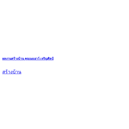
ผลงานสร้างบ้าน คุณนงเยาว์ เจริญศิลป์
สร้างบ้าน