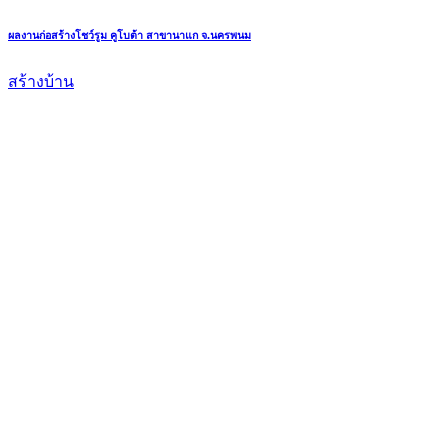
ผลงานก่อสร้างโชว์รูม คูโบต้า สาขานาแก จ.นครพนม
สร้างบ้าน