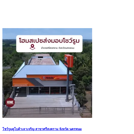
โชว์รูมคูโบต้าเลาเจริญ สาขาศรีสงคราม จังหวัด นครพนม