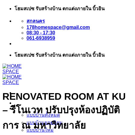
ข้าม
โฮมสเปซ รับสร้างบ้าน ตกแต่งภายใน บิ้วอิน
ไป
สกลนคร
ยัง
178homespace@gmail.com
เนื้อหา
08:30 - 17:30
061-6938959
โฮมสเปซ รับสร้างบ้าน ตกแต่งภายใน บิ้วอิน
RENOVATED ROOM AT KU
หน้าแรก
– รีโนเวท ปรับปรุงห้องปฏิบัติ
แบบบ้าน
แบบบ้านทั้งหมด
แบบบ้านยอดนิยม
การ ณ มหาวิทยาลัย
แบบบ้านใหม่