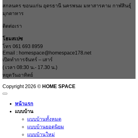
สกลนคร ขอนแก่น อุดรธานี นครพนม มหาสารคาม กาฬสินธุ์
มุกดาหาร
ติดต่อเรา
โฮมสเปซ
โทร 061 693 8959
Email : homespace@homespace178.net
เปิดทำการจันทร์ – เสาร์
( เวลา 08:30 น.- 17.30 น.)
หยุดวันอาทิตย์
Copyright 2026 ©
HOME SPACE
หน้าแรก
แบบบ้าน
แบบบ้านทั้งหมด
แบบบ้านยอดนิยม
แบบบ้านใหม่