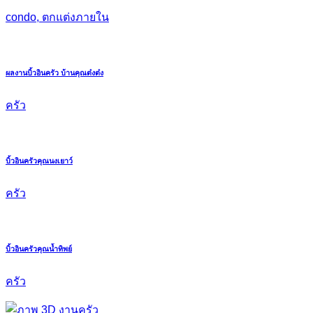
condo, ตกแต่งภายใน
ผลงานบิ้วอินครัว บ้านคุณต๋งต๋ง
ครัว
บิ้วอินครัวคุณนงเยาว์
ครัว
บิ้วอินครัวคุณน้ำทิพย์
ครัว