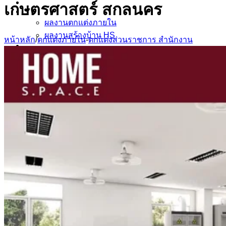
ข้อมูล ตกแต่งภายใน บิ้วอิน
เกษตรศาสตร์ สกลนคร
ผลงาน
ผลงานตกแต่งภายใน
ผลงานสร้างบ้าน HS
หน้าหลัก
/
ตกแต่งภายใน
-
ตกแต่งส่วนราชการ สำนักงาน
ข่าวและสาระน่ารู้
ข่าวและสาระน่ารู้
วัสดุสร้างบ้าน
รู้จัก Homespace178
ติดต่อเรา