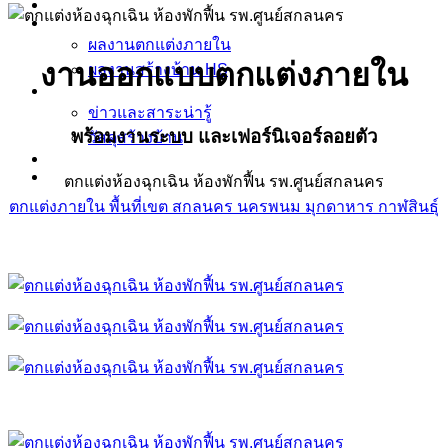
ข้อมูล ตกแต่งภายใน บิ้วอิน
ผลงาน
ผลงานตกแต่งภายใน
งานออกแบบตกแต่งภายใน
ผลงานสร้างบ้าน HS
ข่าวและสาระน่ารู้
ข่าวและสาระน่ารู้
พร้อมงานระบบ และเฟอร์นิเจอร์ลอยตัว
วัสดุสร้างบ้าน
รู้จัก Homespace178
ติดต่อเรา
ตกแต่งห้องฉุกเฉิน ห้องพักฟื้น รพ.ศูนย์สกลนคร
ตกแต่งภายใน พื้นที่เขต สกลนคร นครพนม มุกดาหาร กาฬสินธุ์