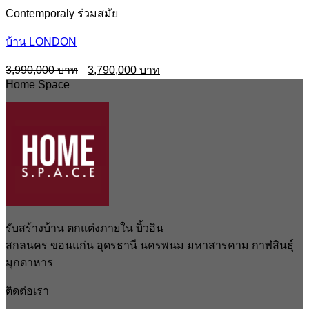
Contemporaly ร่วมสมัย
บ้าน LONDON
Original
Current
3,990,000
3,790,000
price
price
Home Space
was:
is:
3,990,000฿.
3,790,000฿.
รับสร้างบ้าน ตกแต่งภายใน บิ้วอิน
สกลนคร ขอนแก่น อุดรธานี นครพนม มหาสารคาม กาฬสินธุ์
มุกดาหาร
ติดต่อเรา