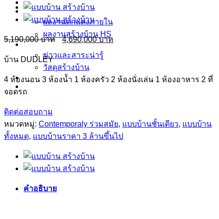
ข้อมูล ตกแต่งภายใน บิ้วอิน
ผลงาน
ผลงานตกแต่งภายใน
ผลงานสร้างบ้าน HS
Original
Current
5,190,000
4,690,000
ข่าวและสาระน่ารู้
price
price
was:
is:
ข่าวและสาระน่ารู้
บ้าน DUDLEY
5,190,000฿.
4,690,000฿.
วัสดุสร้างบ้าน
รู้จัก Homespace178
4 ห้องนอน 3 ห้องน้ำ 1 ห้องครัว 2 ห้องนั่งเล่น 1 ห้องอาหาร 2 ที่
ติดต่อเรา
จอดรถ
ติดต่อสอบถาม
หมวดหมู่:
Contemporaly ร่วมสมัย
,
แบบบ้านชั้นเดียว
,
แบบบ้าน
ทั้งหมด
,
แบบบ้านราคา 3 ล้านขึ้นไป
คำอธิบาย