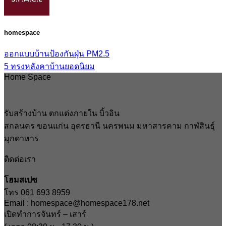
homespace
ออกแบบบ้านป้องกันฝุ่น PM2.5
5 ทรงหลังคาบ้านยอดนิยม
Home Space
รับสร้างบ้าน ตกแต่งภายใน บิ้วอิน
สกลนคร ขอนแก่น อุดรธานี นครพนม มหาสารคาม กาฬสินธุ์
มุกดาหาร
ติดต่อเรา
โฮมสเปซ
โทร 061 693 8959
Email : homespace@homespace178.net
เปิดทำการจันทร์ – เสาร์