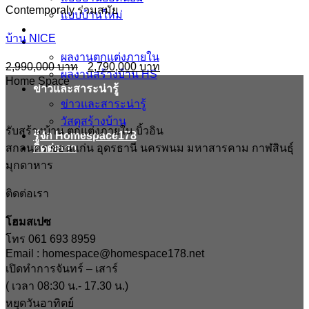
Contemporaly ร่วมสมัย
แบบบ้านใหม่
ข้อมูล ตกแต่งภายใน บิ้วอิน
บ้าน NICE
ผลงาน
ผลงานตกแต่งภายใน
Original
Current
2,990,000
2,790,000
ผลงานสร้างบ้าน HS
price
price
Home Space
was:
is:
ข่าวและสาระน่ารู้
2,990,000฿.
2,790,000฿.
ข่าวและสาระน่ารู้
วัสดุสร้างบ้าน
รับสร้างบ้าน ตกแต่งภายใน บิ้วอิน
รู้จัก Homespace178
สกลนคร ขอนแก่น อุดรธานี นครพนม มหาสารคาม กาฬสินธุ์
ติดต่อเรา
มุกดาหาร
ติดต่อเรา
โฮมสเปซ
โทร 061 693 8959
Email : homespace@homespace178.net
เปิดทำการจันทร์ – เสาร์
( เวลา 08:30 น.- 17.30 น.)
หยุดวันอาทิตย์