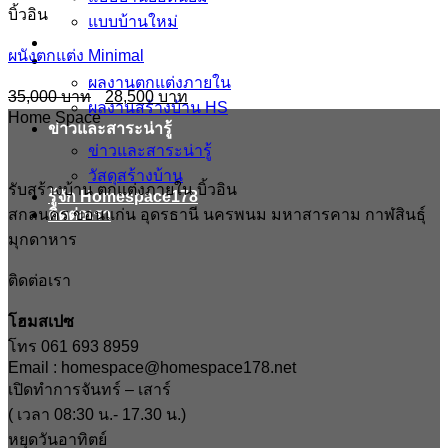
บิ้วอิน
แบบบ้านใหม่
ข้อมูล ตกแต่งภายใน บิ้วอิน
ผนังตกแต่ง Minimal
ผลงาน
ผลงานตกแต่งภายใน
Original
Current
35,000
28,500
ผลงานสร้างบ้าน HS
price
price
Home Space
was:
is:
ข่าวและสาระน่ารู้
35,000฿.
28,500฿.
ข่าวและสาระน่ารู้
วัสดุสร้างบ้าน
รับสร้างบ้าน ตกแต่งภายใน บิ้วอิน
รู้จัก Homespace178
สกลนคร ขอนแก่น อุดรธานี นครพนม มหาสารคาม กาฬสินธุ์
ติดต่อเรา
มุกดาหาร
ติดต่อเรา
โฮมสเปซ
โทร 061 693 8959
Email : homespace@homespace178.net
เปิดทำการจันทร์ – เสาร์
( เวลา 08:30 น.- 17.30 น.)
หยุดวันอาทิตย์